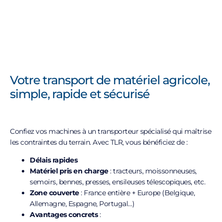
Dany
Votre transport de matériel agricole,
“Heure d’arrivée respectée, arrimage parfait : tracteur, benne et fendeur
simple, rapide et sécurisé
sanglés avec soin. Chauffeur très professionnel et sympathique. Livraison
réalisée dans la journée, comme demandé, en fin de soirée.
Marchandises arrivées en excellent état. Un transporteur et une équipe
au top. Merci à tous.”
Confiez vos machines à un transporteur spécialisé qui maîtrise
les contraintes du terrain. Avec TLR, vous bénéficiez de :
CLICK HERE
Délais rapides
Matériel pris en charge
: tracteurs, moissonneuses,
semoirs, bennes, presses, ensileuses télescopiques, etc.
Zone couverte
: France entière + Europe (Belgique,
Allemagne, Espagne, Portugal…)
Avantages concrets
: