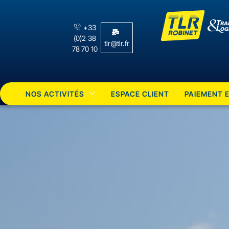
+33
(0)2 38
tlr@tlr.fr
78 70 10
NOS ACTIVITÉS
ESPACE CLIENT
PAIEMENT E